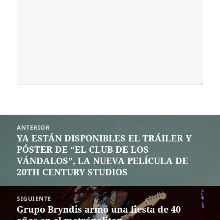
Navegación
ANTERIOR
de
YA ESTÁN DISPONIBLES EL TRÁILER Y
Entrada
entradas
PÓSTER DE “EL CLUB DE LOS
anterior:
VÁNDALOS”, LA NUEVA PELÍCULA DE
20TH CENTURY STUDIOS
SIGUIENTE
Grupo Bryndis armó una fiesta de 40
Siguiente