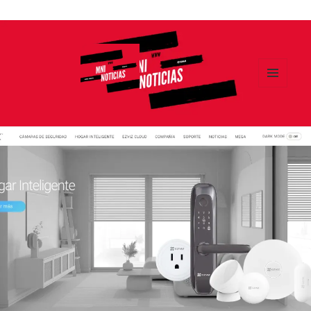
Ir
al
contenido
MENÚ
Y
MNI NOTICIAS
WIDGETS