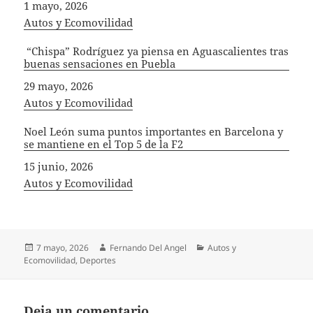
Fecha
1 mayo, 2026
In relation to
Autos y Ecomovilidad
“Chispa” Rodríguez ya piensa en Aguascalientes tras
buenas sensaciones en Puebla
Fecha
29 mayo, 2026
In relation to
Autos y Ecomovilidad
Noel León suma puntos importantes en Barcelona y
se mantiene en el Top 5 de la F2
Fecha
15 junio, 2026
In relation to
Autos y Ecomovilidad
Publicado
Autor
Categorías
7 mayo, 2026
Fernando Del Angel
Autos y
el
Ecomovilidad
,
Deportes
Deja un comentario