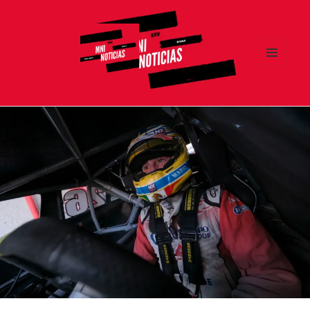
MENÚ
Y
MNI NOTICIAS
WIDGETS