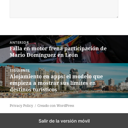
Navegación
ANTERIOR
de
Falla en motor frena participación de
Entrada
entradas
Mario Domínguez en León
anterior:
SIGUIENTE
Alojamiento en apps: el modelo que
Siguiente
empieza a mostrar sus límites en
entrada:
destinos turísticos
Privacy Policy
Creado con WordPress
Salir de la versión móvil