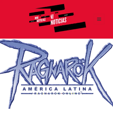
MENÚ
Y
MNI NOTICIAS
WIDGETS