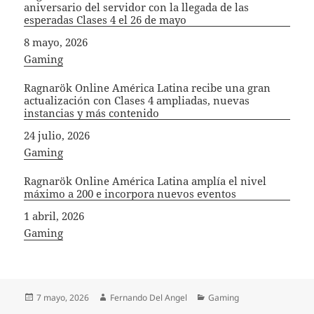
aniversario del servidor con la llegada de las
esperadas Clases 4 el 26 de mayo
Fecha
8 mayo, 2026
In relation to
Gaming
Ragnarök Online América Latina recibe una gran
actualización con Clases 4 ampliadas, nuevas
instancias y más contenido
Fecha
24 julio, 2026
In relation to
Gaming
Ragnarök Online América Latina amplía el nivel
máximo a 200 e incorpora nuevos eventos
Fecha
1 abril, 2026
In relation to
Gaming
Publicado
Autor
Categorías
7 mayo, 2026
Fernando Del Angel
Gaming
el