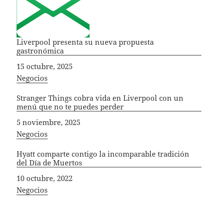
Liverpool presenta su nueva propuesta
gastronómica
Fecha
15 octubre, 2025
In relation to
Negocios
Stranger Things cobra vida en Liverpool con un
menú que no te puedes perder
Fecha
5 noviembre, 2025
In relation to
Negocios
Hyatt comparte contigo la incomparable tradición
del Día de Muertos
Fecha
10 octubre, 2022
In relation to
Negocios