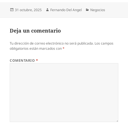
Publicado
Autor
Categorías
31 octubre, 2025
Fernando Del Angel
Negocios
el
Deja un comentario
Tu dirección de correo electrónico no será publicada.
Los campos
obligatorios están marcados con
*
COMENTARIO
*