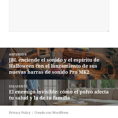
Navegación
ANTERIOR
de
JBL enciende el sonido y el espíritu de
Entrada
entradas
Halloween con el lanzamiento de sus
anterior:
nuevas barras de sonido Pro MK2
SIGUIENTE
El enemigo invisible: cómo el polvo afecta
Siguiente
tu salud y la de tu familia
entrada:
Privacy Policy
Creado con WordPress