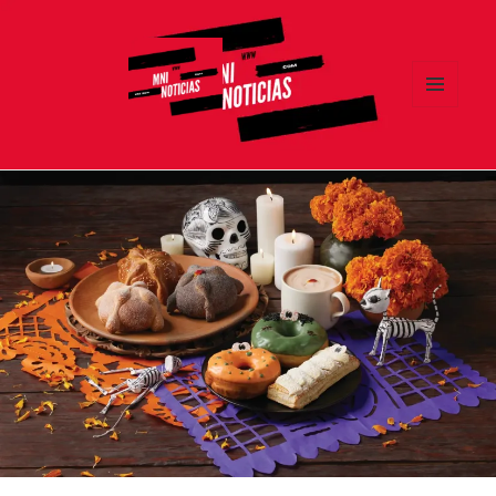
MENÚ
Y
MNI NOTICIAS
WIDGETS