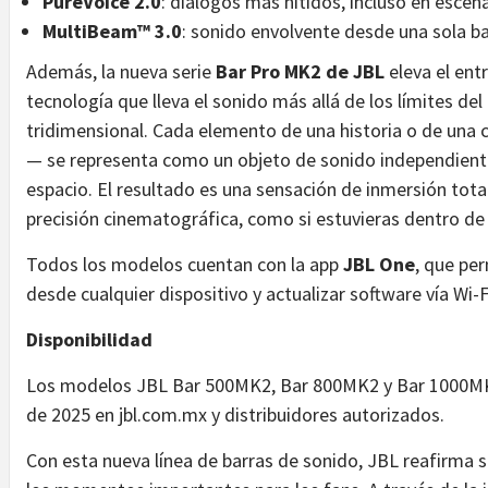
PureVoice 2.0
: diálogos más nítidos, incluso en escen
MultiBeam™ 3.0
: sonido envolvente desde una sola ba
Además, la nueva serie
Bar Pro MK2 de JBL
eleva el ent
tecnología que lleva el sonido más allá de los límites de
tridimensional. Cada elemento de una historia o de una
— se representa como un objeto de sonido independiente
espacio. El resultado es una sensación de inmersión total
precisión cinematográfica, como si estuvieras dentro de l
Todos los modelos cuentan con la app
JBL One
, que per
desde cualquier dispositivo y actualizar software vía Wi-F
Disponibilidad
Los modelos JBL Bar 500MK2, Bar 800MK2 y Bar 1000MK2 
de 2025 en jbl.com.mx y distribuidores autorizados. ​
Con esta nueva línea de barras de sonido, JBL reafirma