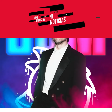
MENÚ
Y
MNI NOTICIAS
WIDGETS