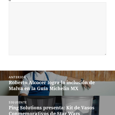
Navegación
ANTERIOR
de
Roberto Alcocer logra la inclusión de
Entrada
entradas
Malva en la Guía Michelin MX
anterior:
SIGUIENTE
Ping Solutions presenta: Kit de Vasos
Siguiente
Conmemorativos de Star Wars
entrada: