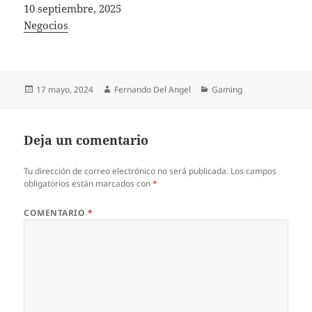
Fecha
10 septiembre, 2025
In relation to
Negocios
Publicado
Autor
Categorías
17 mayo, 2024
Fernando Del Angel
Gaming
el
Deja un comentario
Tu dirección de correo electrónico no será publicada.
Los campos
obligatorios están marcados con
*
COMENTARIO
*