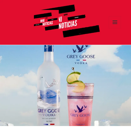
MENÚ
Y
MNI NOTICIAS
WIDGETS