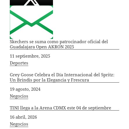
Skechers se suma como patrocinador oficial del
Guadalajara Open AKRON 2025
Fecha
11 septiembre, 2025
In relation to
Deportes
Grey Goose Celebra el Día Internacional del Spritz:
Un Brindis por la Elegancia y Frescura
Fecha
19 agosto, 2024
In relation to
Negocios
TINI llega a la Arena CDMX este 04 de septiembre
Fecha
16 abril, 2026
In relation to
Negocios