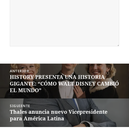
Navegación
ANTERIOR
de
HISTORY PRESENTA UNA HISTORIA
Entrada
entradas
GIGANTE: “CÓMO WALT DISNEY CAMBIÓ
anterior:
EL MUNDO”
SIGUIENTE
Thales anuncia nuevo Vicepresidente
Siguiente
para América Latina
entrada: