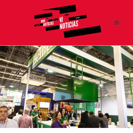
MENÚ
Y
MNI NOTICIAS
WIDGETS