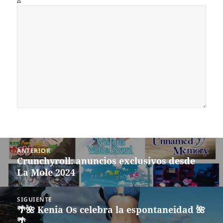
Δ
Navegación
ANTERIOR
de
Crunchyroll: anuncios exclusivos desde
Entrada
entradas
La Mole 2024
anterior:
SIGUIENTE
🌴🌺 Kenia Os celebra la espontaneidad 🌺
Siguiente
🌴
entrada: