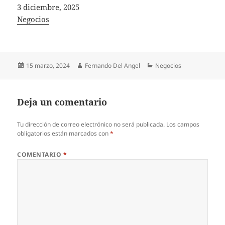
Fecha
3 diciembre, 2025
In relation to
Negocios
Publicado
Autor
Categorías
15 marzo, 2024
Fernando Del Angel
Negocios
el
Deja un comentario
Tu dirección de correo electrónico no será publicada.
Los campos
obligatorios están marcados con
*
COMENTARIO
*