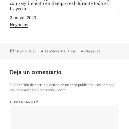
con seguimiento en tiempo real durante todo el
trayecto
Fecha
2 mayo, 2023
In relation to
Negocios
Publicado
Autor
Categorías
16 julio, 2025
Fernando Del Angel
Negocios
el
Deja un comentario
Tu dirección de correo electrónico no será publicada.
Los campos
obligatorios están marcados con
*
COMENTARIO
*