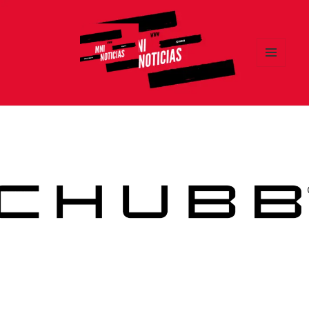
MENÚ
Y
MNI NOTICIAS
WIDGETS