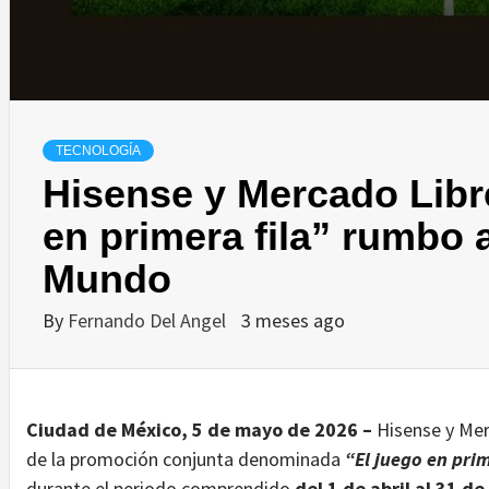
TECNOLOGÍA
Hisense y Mercado Libr
en primera fila” rumbo 
Mundo
By
Fernando Del Angel
3 meses ago
Ciudad de México, 5 de mayo de 2026 –
Hisense y Mer
de la promoción conjunta denominada
“El juego en prim
durante el periodo comprendido
del 1 de abril al 31 d