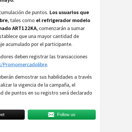
acumulación de puntos.
Los usuarios que
ibre
, tales como
el refrigerador modelo
ionado ART122KA
, comenzarán a sumar
establece que una mayor cantidad de
je acumulado por el participante.
radores deben registrar las transacciones
x/Promomercadolibre
.
deberán demostrar sus habilidades a través
lizar la vigencia de la campaña, el
d de puntos en su registro será declarado
et
Follow us