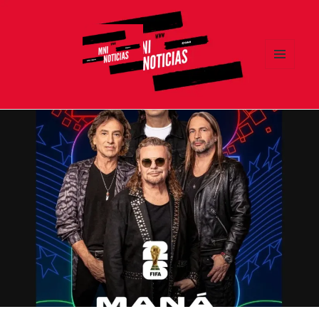
MENÚ
Y
MNI NOTICIAS
WIDGETS