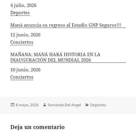
Fecha
4 julio, 2026
In relation to
Deportes
Maná anuncia su regreso al Estadio GNP Seguros!!!
Fecha
12 junio, 2026
In relation to
Conciertos
MAÑANA: MANÁ HARÁ HISTORIA EN LA
INAUGURACIÓN DEL MUNDIAL 2026
Fecha
10 junio, 2026
In relation to
Conciertos
Publicado
Autor
Categorías
8 mayo, 2026
Fernando Del Angel
Deportes
el
Deja un comentario