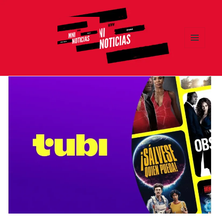
MENÚ
Y
MNI NOTICIAS
WIDGETS