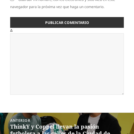
navegador para la próxima vez que haga un comentario.
Δ
Navegación
ANTERIOR
de
ThinkY y Coppel llevan la pasión
Entrada
entradas
futbolera a las calles de la Ciudad de
anterior: