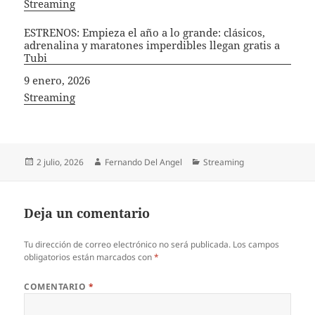
In relation to
Streaming
ESTRENOS: Empieza el año a lo grande: clásicos,
adrenalina y maratones imperdibles llegan gratis a
Tubi
Fecha
9 enero, 2026
In relation to
Streaming
Publicado
Autor
Categorías
2 julio, 2026
Fernando Del Angel
Streaming
el
Deja un comentario
Tu dirección de correo electrónico no será publicada.
Los campos
obligatorios están marcados con
*
COMENTARIO
*