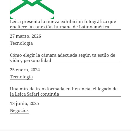
Leica presenta la nueva exhibición fotográfica que
enaltece la conexión humana de Latinoamérica
Fecha
27 marzo, 2026
In relation to
Tecnología
Cómo elegir la cámara adecuada según tu estilo de
vida y personalidad
Fecha
25 enero, 2024
In relation to
Tecnología
Una mirada transformada en herencia: el legado de
la Leica Safari continúa
Fecha
13 junio, 2025
In relation to
Negocios