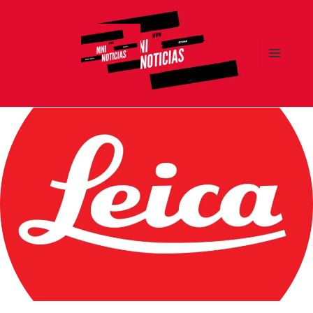
MENÚ
Y
MNI NOTICIAS
WIDGETS