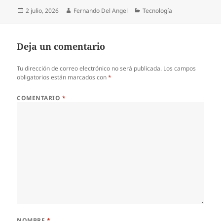
Publicado
Autor
Categorías
2 julio, 2026
Fernando Del Angel
Tecnología
el
Deja un comentario
Tu dirección de correo electrónico no será publicada.
Los campos
obligatorios están marcados con
*
COMENTARIO
*
NOMBRE
*