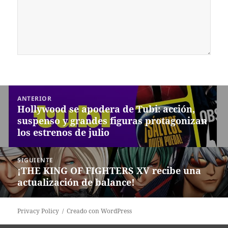
Navegación
ANTERIOR
de
Hollywood se apodera de Tubi: acción,
Entrada
entradas
suspenso y grandes figuras protagonizan
anterior:
los estrenos de julio
SIGUIENTE
¡THE KING OF FIGHTERS XV recibe una
Siguiente
actualización de balance!
entrada:
Privacy Policy
Creado con WordPress