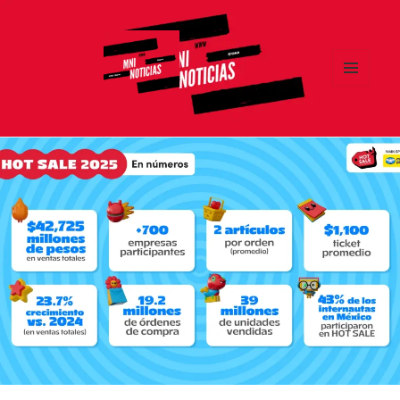
MENÚ
Y
MNI NOTICIAS
WIDGETS