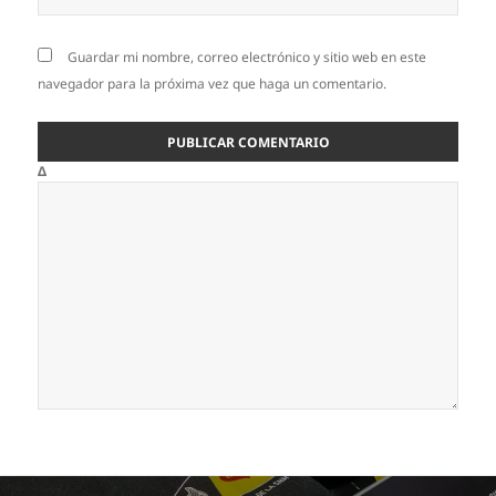
Guardar mi nombre, correo electrónico y sitio web en este
navegador para la próxima vez que haga un comentario.
Δ
Navegación