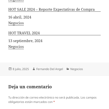
HOT SALE 2024 – Reporte Expectativas de Compra
Fecha
16 abril, 2024
In relation to
Negocios
HOT TRAVEL 2024
Fecha
13 septiembre, 2024
In relation to
Negocios
Publicado
Autor
Categorías
8 julio, 2025
Fernando Del Angel
Negocios
el
Deja un comentario
Tu dirección de correo electrónico no será publicada.
Los campos
obligatorios están marcados con
*