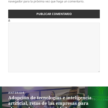
navegador para la próxima vez que haga un comentario.
Δ
Navegación
ANTERIOR
de
Adopción de tecnologías e inteligencia
Entrada
entradas
artificial, retos de las empresas para
anterior: