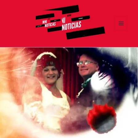
MENÚ
Y
MNI NOTICIAS
WIDGETS