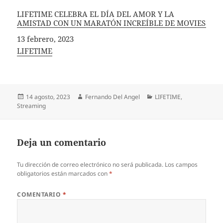
LIFETIME CELEBRA EL DÍA DEL AMOR Y LA
AMISTAD CON UN MARATÓN INCREÍBLE DE MOVIES
Fecha
13 febrero, 2023
In relation to
LIFETIME
Publicado
Autor
Categorías
14 agosto, 2023
Fernando Del Angel
LIFETIME
,
el
Streaming
Deja un comentario
Tu dirección de correo electrónico no será publicada.
Los campos
obligatorios están marcados con
*
COMENTARIO
*