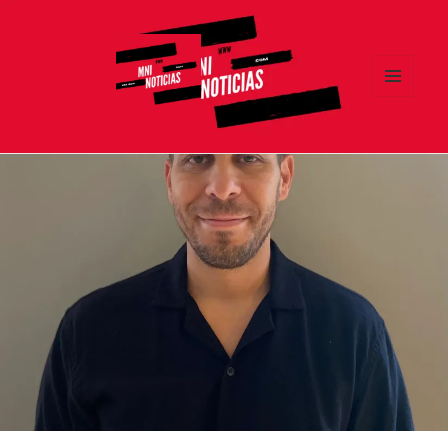
MENÚ
Y
MNI NOTICIAS
WIDGETS