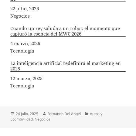
Fecha
22 julio, 2026
In relation to
Negocios
Cuando un rey saluda a un robot: el momento que
capturó la esencia del MWC 2026
Fecha
4 marzo, 2026
In relation to
Tecnología
La inteligencia artificial redefinirá el marketing en
2025
Fecha
12 marzo, 2025
In relation to
Tecnología
Publicado
Autor
Categorías
24 julio, 2025
Fernando Del Angel
Autos y
el
Ecomovilidad
,
Negocios