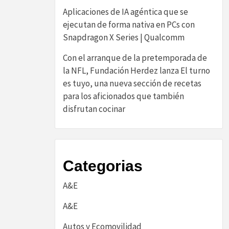
Aplicaciones de IA agéntica que se
ejecutan de forma nativa en PCs con
Snapdragon X Series | Qualcomm
Con el arranque de la pretemporada de
la NFL, Fundación Herdez lanza El turno
es tuyo, una nueva sección de recetas
para los aficionados que también
disfrutan cocinar
Categorias
A&E
A&E
Autos y Ecomovilidad