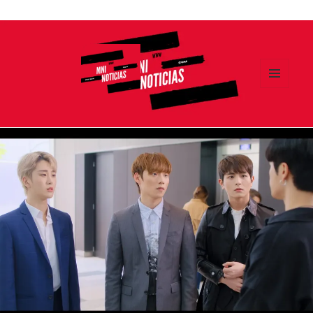
Ir
al
contenido
MENÚ
Y
MNI NOTICIAS
WIDGETS