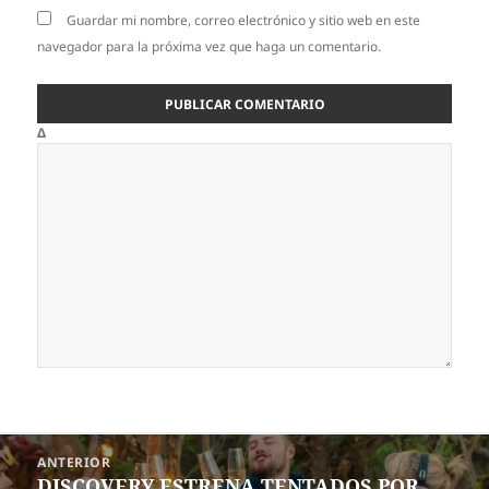
Guardar mi nombre, correo electrónico y sitio web en este
navegador para la próxima vez que haga un comentario.
Δ
Navegación
ANTERIOR
de
DISCOVERY ESTRENA TENTADOS POR
Entrada