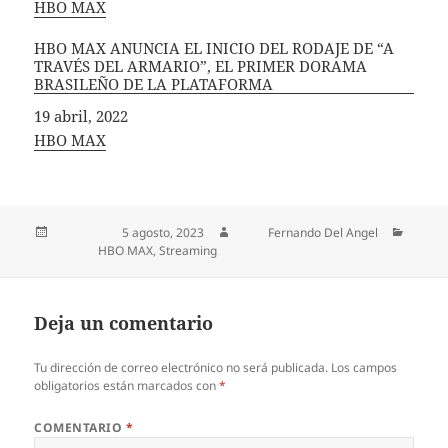
In relation to
HBO MAX
HBO MAX ANUNCIA EL INICIO DEL RODAJE DE “A
TRAVÉS DEL ARMARIO”, EL PRIMER DORAMA
BRASILEÑO DE LA PLATAFORMA
Fecha
19 abril, 2022
In relation to
HBO MAX
Publicado el
5 agosto, 2023
Autor
Fernando Del Angel
Categorías
HBO MAX
,
Streaming
Deja un comentario
Tu dirección de correo electrónico no será publicada.
Los campos
obligatorios están marcados con
*
COMENTARIO
*