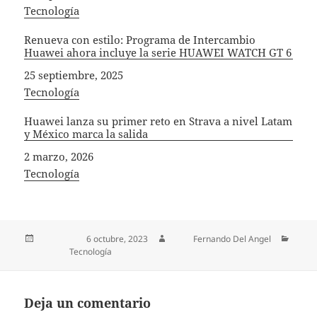
In relation to
Tecnología
Renueva con estilo: Programa de Intercambio
Huawei ahora incluye la serie HUAWEI WATCH GT 6
Fecha
25 septiembre, 2025
In relation to
Tecnología
Huawei lanza su primer reto en Strava a nivel Latam
y México marca la salida
Fecha
2 marzo, 2026
In relation to
Tecnología
Publicado el
6 octubre, 2023
Autor
Fernando Del Angel
Categorías
Tecnología
Deja un comentario