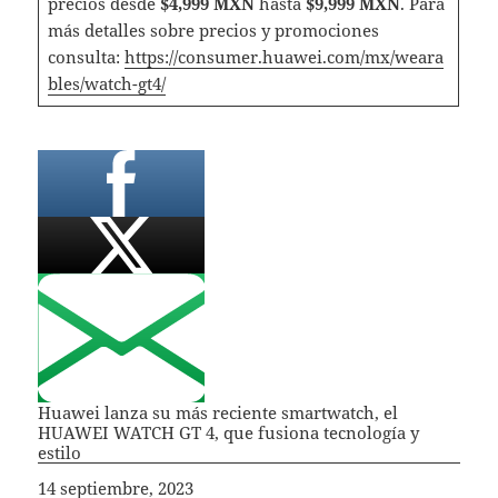
precios desde
$4,999 MXN
hasta
$9,999 MXN
. Para
más detalles sobre precios y promociones
consulta:
https://consumer.huawei.com/mx/weara
bles/watch-gt4/
Huawei lanza su más reciente smartwatch, el
HUAWEI WATCH GT 4, que fusiona tecnología y
estilo
Fecha
14 septiembre, 2023