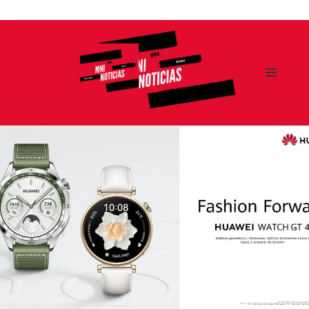
Ir
al
contenido
MENÚ
Y
MNI NOTICIAS
WIDGETS