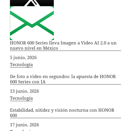
HONOR 600 Series lleva Imagen a Video AI 2.0 a un
nuevo nivel en México
Fecha
5 junio, 2026
In relation to
Tecnología
De foto a video en segundos: la apuesta de HONOR
600 Series con IA
Fecha
13 junio, 2026
In relation to
Tecnología
Estabilidad, nitidez y visión nocturna con HONOR
600
Fecha
17 junio, 2026