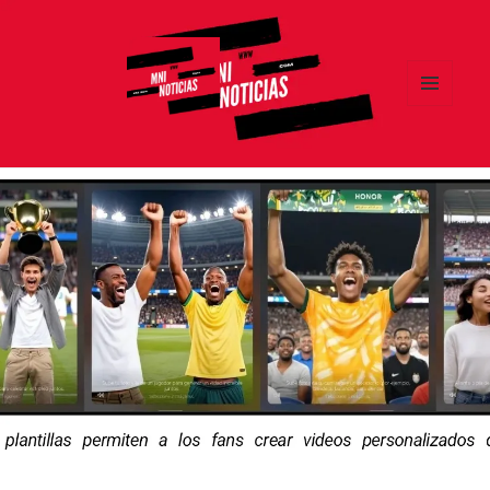
MENÚ
Y
MNI NOTICIAS
WIDGETS