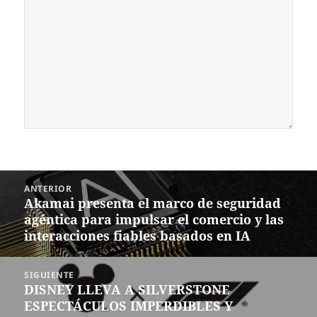
Navegación
ANTERIOR
de
Akamai presenta el marco de seguridad
Entrada
entradas
agéntica para impulsar el comercio y las
anterior:
interacciones fiables basados en IA
SIGUIENTE
DISNEY LLEVA A SILVERSTONE
Siguiente
ESPECTÁCULOS IMPERDIBLES Y
entrada: