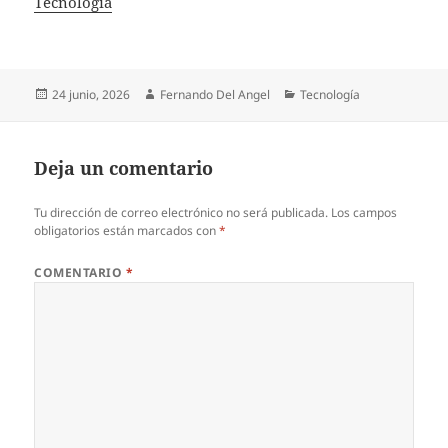
In relation to
Tecnología
Publicado
Autor
Categorías
24 junio, 2026
Fernando Del Angel
Tecnología
el
Deja un comentario
Tu dirección de correo electrónico no será publicada.
Los campos
obligatorios están marcados con
*
COMENTARIO
*