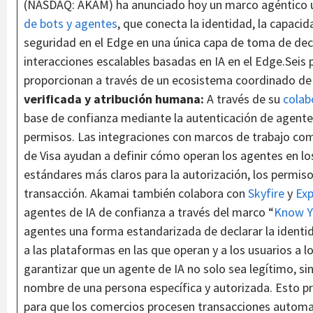
(NASDAQ: AKAM) ha anunciado hoy un marco agéntico u
de bots y agentes
, que conecta la identidad, la capacid
seguridad en el Edge en una única capa de toma de dec
interacciones escalables basadas en IA en el Edge.Seis
proporcionan a través de un ecosistema coordinado de
verificada y atribución humana:
A través de su
colab
base de confianza mediante la autenticación de agente
permisos. Las integraciones con marcos de trabajo com
de Visa ayudan a definir cómo operan los agentes en l
estándares más claros para la autorización, los permisos
transacción. Akamai también colabora con
Skyfire
y
Exp
agentes de IA de confianza a través del marco “
Know Y
agentes una forma estandarizada de declarar la identida
a las plataformas en las que operan y a los usuarios a 
garantizar que un agente de IA no solo sea legítimo, si
nombre de una persona específica y autorizada. Esto pr
para que los comercios procesen transacciones automa