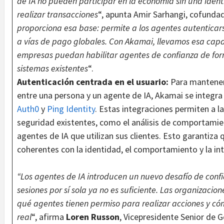
de IA no pueden participar en la economía sin una iden
realizar transacciones
“, apunta Amir Sarhangi, cofundado
proporciona esa base: permite a los agentes autenticars
a vías de pago globales. Con Akamai, llevamos esa cap
empresas puedan habilitar agentes de confianza de for
sistemas existentes
“.
Autenticación centrada en el usuario:
Para mantener 
entre una persona y un agente de IA, Akamai se integr
Auth0
y
Ping Identity
. Estas integraciones permiten a la
seguridad existentes, como el análisis de comportamient
agentes de IA que utilizan sus clientes. Esto garantiza
coherentes con la identidad, el comportamiento y la int
“Los agentes de IA introducen un nuevo desafío de conf
sesiones por sí sola ya no es suficiente. Las organizac
qué agentes tienen permiso para realizar acciones y có
real
“, afirma
Loren Russon
, Vicepresidente Senior de G