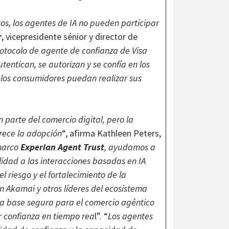
tos, los agentes de IA no pueden participar
r
, vicepresidente sénior y director de
rotocolo de agente de confianza de Visa
entican, se autorizan y se confía en los
 los consumidores puedan realizar sus
 parte del comercio digital, pero la
rece la adopción
“, afirma Kathleen Peters,
marco
Experian Agent Trust
, ayudamos a
idad a las interacciones basadas en IA
l riesgo y el fortalecimiento de la
n Akamai y otros líderes del ecosistema
na base segura para el comercio agéntico
r confianza en tiempo rea
l”. “
Los agentes