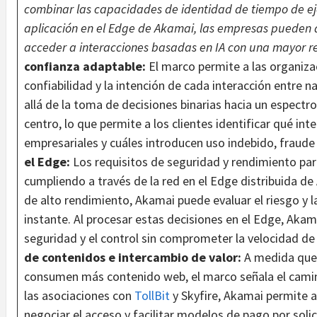
combinar las capacidades de identidad de tiempo de ejec
aplicación en el Edge de Akamai, las empresas pueden a
acceder a interacciones basadas en IA con una mayor re
confianza adaptable:
El marco permite a las organiz
confiabilidad y la intención de cada interacción entre 
allá de la toma de decisiones binarias hacia un espectro
centro, lo que permite a los clientes identificar qué in
empresariales y cuáles introducen uso indebido, fraude 
el Edge:
Los requisitos de seguridad y rendimiento para
cumpliendo a través de la red en el Edge distribuida 
de alto rendimiento, Akamai puede evaluar el riesgo y la
instante. Al procesar estas decisiones en el Edge, Aka
seguridad y el control sin comprometer la velocidad de l
de contenidos e intercambio de valor:
A medida que 
consumen más contenido web, el marco señala el camin
las asociaciones con
TollBit
y Skyfire, Akamai permite a
negociar el acceso y facilitar modelos de pago por soli