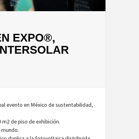
N EXPO®,
INTERSOLAR
al evento en México de sustentabilidad,
 m2 de piso de exhibición.
el mundo.
o duplica a la fotovoltaica distribuida.