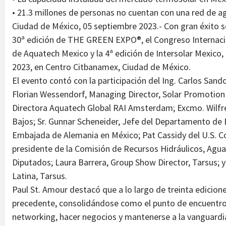
• 21.3 millones de personas no cuentan con una red de a
Ciudad de México, 05 septiembre 2023.- Con gran éxito se
30ª edición de THE GREEN EXPO®, el Congreso Internacio
de Aquatech Mexico y la 4ª edición de Intersolar Mexico, 
2023, en Centro Citbanamex, Ciudad de México.
El evento contó con la participación del Ing. Carlos Sand
Florian Wessendorf, Managing Director, Solar Promotion
Directora Aquatech Global RAI Amsterdam; Excmo. Wilfr
Bajos; Sr. Gunnar Scheneider, Jefe del Departamento de
Embajada de Alemania en México; Pat Cassidy del U.S. C
presidente de la Comisión de Recursos Hidráulicos, Agu
Diputados; Laura Barrera, Group Show Director, Tarsus; y
Latina, Tarsus.
Paul St. Amour destacó que a lo largo de treinta edic
precedente, consolidándose como el punto de encuentro
networking, hacer negocios y mantenerse a la vanguard