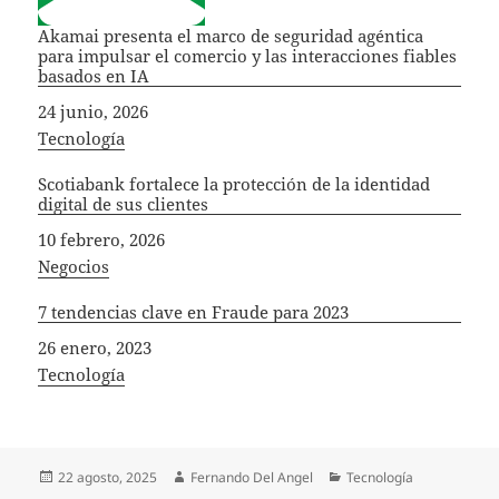
Akamai presenta el marco de seguridad agéntica
para impulsar el comercio y las interacciones fiables
basados en IA
Fecha
24 junio, 2026
In relation to
Tecnología
Scotiabank fortalece la protección de la identidad
digital de sus clientes
Fecha
10 febrero, 2026
In relation to
Negocios
7 tendencias clave en Fraude para 2023
Fecha
26 enero, 2023
In relation to
Tecnología
Publicado
Autor
Categorías
22 agosto, 2025
Fernando Del Angel
Tecnología
el