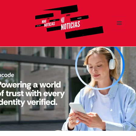
MENÚ
Y
MNI NOTICIAS
WIDGETS