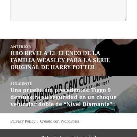
Navegación
ANTERIOR
de
HBO REVELA EL ELENCO DE LA
Entrada
entradas
FAMILIA WEASLEY PARA LA SERIE
anterior:
ORIGINAL DE HARRY POTTER
SIGUIENTE
Una prueba sin precedentes: Tiggo 9
Siguiente
demuestra su seguridad en un choque
entrada:
vehicular doble de “Nivel Diamante”
Privacy Policy
Creado con WordPress