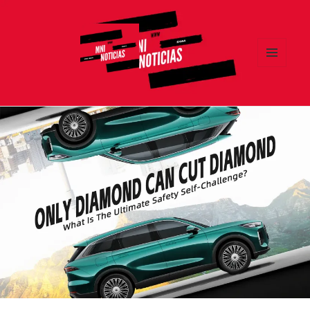
MENÚ
Y
MNI NOTICIAS
WIDGETS