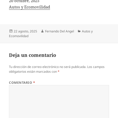
Fecha
20 octubre, 2025
In relation to
Autos y Ecomovilidad
Publicado
Autor
Categorías
22 agosto, 2025
Fernando Del Angel
Autos y
el
Ecomovilidad
Deja un comentario
Tu dirección de correo electrónico no será publicada.
Los campos
obligatorios están marcados con
*
COMENTARIO
*