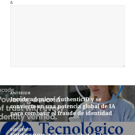
Δ
Navegación
ANTERIOR
de
Incode adquiere AuthenticID y se
Entrada
entradas
convierte en una potencia global de IA
anterior:
para combatir el fraude de identidad
SIGUIENTE