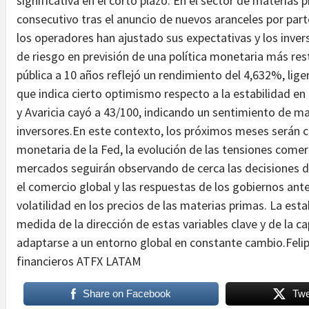
significativa en el corto plazo. En el sector de materias
consecutivo tras el anuncio de nuevos aranceles por par
los operadores han ajustado sus expectativas y los inver
de riesgo en previsión de una política monetaria más res
pública a 10 años reflejó un rendimiento del 4,632%, lig
que indica cierto optimismo respecto a la estabilidad en
y Avaricia cayó a 43/100, indicando un sentimiento de ma
inversores.En este contexto, los próximos meses serán cl
monetaria de la Fed, la evolución de las tensiones comer
mercados seguirán observando de cerca las decisiones d
el comercio global y las respuestas de los gobiernos ante 
volatilidad en los precios de las materias primas. La es
medida de la dirección de estas variables clave y de la 
adaptarse a un entorno global en constante cambio.Fel
financieros ATFX LATAM
Share on Facebook
Twe