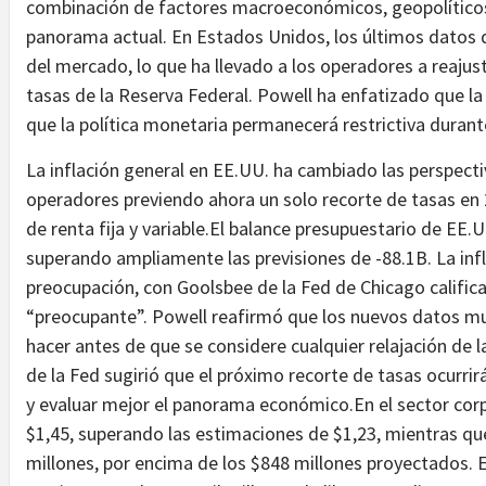
combinación de factores macroeconómicos, geopolíticos 
panorama actual. En Estados Unidos, los últimos datos d
del mercado, lo que ha llevado a los operadores a reajus
tasas de la Reserva Federal. Powell ha enfatizado que la
que la política monetaria permanecerá restrictiva duran
La inflación general en EE.UU. ha cambiado las perspectiv
operadores previendo ahora un solo recorte de tasas en
de renta fija y variable.El balance presupuestario de EE.
superando ampliamente las previsiones de -88.1B. La inf
preocupación, con Goolsbee de la Fed de Chicago calific
“preocupante”. Powell reafirmó que los nuevos datos mu
hacer antes de que se considere cualquier relajación de l
de la Fed sugirió que el próximo recorte de tasas ocurr
y evaluar mejor el panorama económico.En el sector cor
$1,45, superando las estimaciones de $1,23, mientras qu
millones, por encima de los $848 millones proyectados. E