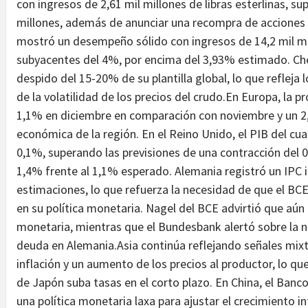
con ingresos de 2,61 mil millones de libras esterlinas, 
millones, además de anunciar una recompra de acciones 
mostró un desempeño sólido con ingresos de 14,2 mil mi
subyacentes del 4%, por encima del 3,93% estimado. Che
despido del 15-20% de su plantilla global, lo que refleja
de la volatilidad de los precios del crudo.En Europa, la p
1,1% en diciembre en comparación con noviembre y un 2,0
económica de la región. En el Reino Unido, el PIB del cu
0,1%, superando las previsiones de una contracción del 0
1,4% frente al 1,1% esperado. Alemania registró un IPC in
estimaciones, lo que refuerza la necesidad de que el B
en su política monetaria. Nagel del BCE advirtió que aún
monetaria, mientras que el Bundesbank alertó sobre la n
deuda en Alemania.Asia continúa reflejando señales mix
inflación y un aumento de los precios al productor, lo qu
de Japón suba tasas en el corto plazo. En China, el Ban
una política monetaria laxa para ajustar el crecimiento i