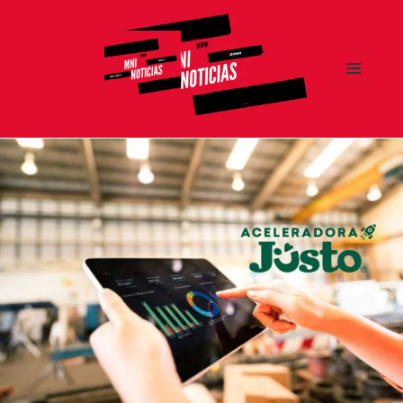
MENÚ
Y
MNI NOTICIAS
WIDGETS