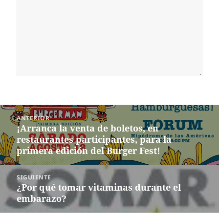
Navegación
ANTERIOR
de
¡Arranca la venta de boletos, en
Entrada
entradas
restaurantes participantes, para la
anterior:
primera edición del Burger Fest!
SIGUIENTE
¿Por qué tomar vitaminas durante el
Siguiente
embarazo?
entrada: