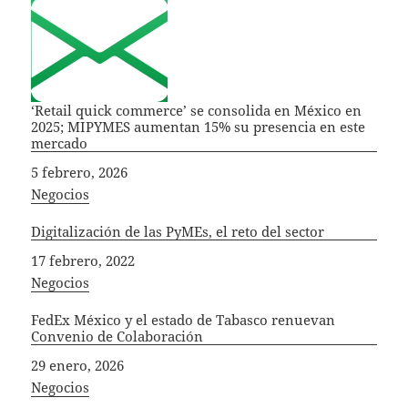
‘Retail quick commerce’ se consolida en México en
2025; MIPYMES aumentan 15% su presencia en este
mercado
Fecha
5 febrero, 2026
In relation to
Negocios
Digitalización de las PyMEs, el reto del sector
Fecha
17 febrero, 2022
In relation to
Negocios
FedEx México y el estado de Tabasco renuevan
Convenio de Colaboración
Fecha
29 enero, 2026
In relation to
Negocios