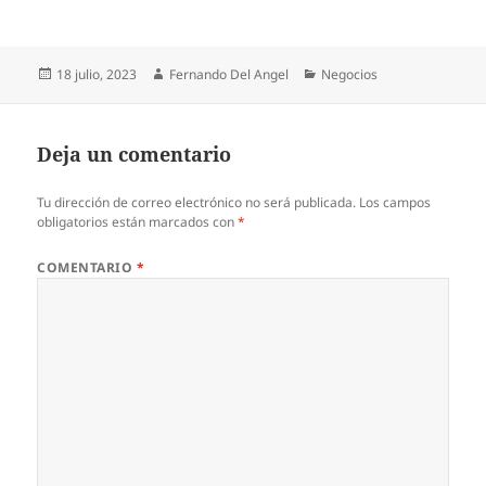
Publicado
Autor
Categorías
18 julio, 2023
Fernando Del Angel
Negocios
el
Deja un comentario
Tu dirección de correo electrónico no será publicada.
Los campos
obligatorios están marcados con
*
COMENTARIO
*