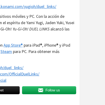
.konami.com/yugioh/duel_links/
sitivos móviles y PC. Con la acción de
 el espíritu de Yami Yugi, Jaden Yuki, Yusei
u-Gi-Oh!
Yu-Gi-Oh! DUEL LINKS
alcanzó las
en
App Store®
para iPad®, iPhone® y iPod
n
Steam
para PC. Para obtener más
h/duel_links/
com/OfficialDuelLinks/
cial
et
Follow us