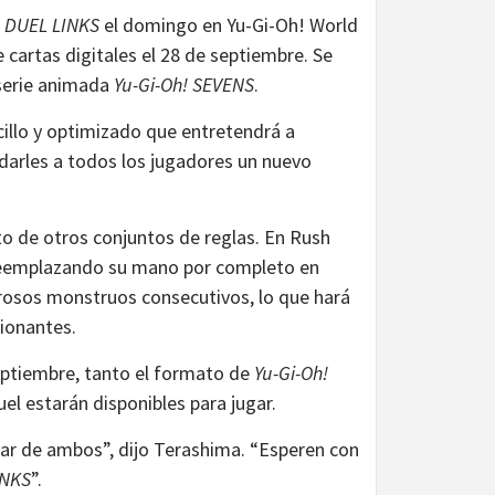
! DUEL LINKS
el domingo en Yu-Gi-Oh! World
 cartas digitales el 28 de septiembre. Se
 serie animada
Yu-Gi-Oh! SEVENS
.
cillo y optimizado que entretendrá a
 darles a todos los jugadores un nuevo
to de otros conjuntos de reglas. En Rush
, reemplazando su mano por completo en
rosos monstruos consecutivos, lo que hará
ionantes.
eptiembre, tanto el formato de
Yu-Gi-Oh!
l estarán disponibles para jugar.
r de ambos”, dijo Terashima. “Esperen con
INKS
”.