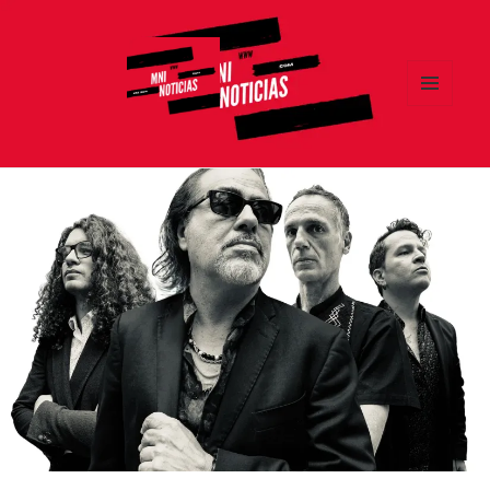
MENÚ
Y
MNI NOTICIAS
WIDGETS