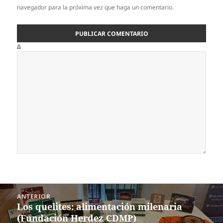
navegador para la próxima vez que haga un comentario.
Δ
Navegación
ANTERIOR
de
Los quelites: alimentación milenaria
Entrada
entradas
(Fundación Herdez CDMP)
anterior: