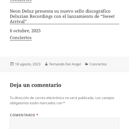
Neon Deluz presenta su nuevo sello discográfico
Deluzian Recordings con el lanzamiento de “Sweet
Arrival”
Fecha
6 octubre, 2025
In relation to
Conciertos
Publicado
Autor
Categorías
18 agosto, 2023
Fernando Del Angel
Conciertos
el
Deja un comentario
Tu dirección de correo electrónico no será publicada.
Los campos
obligatorios están marcados con
*
COMENTARIO
*