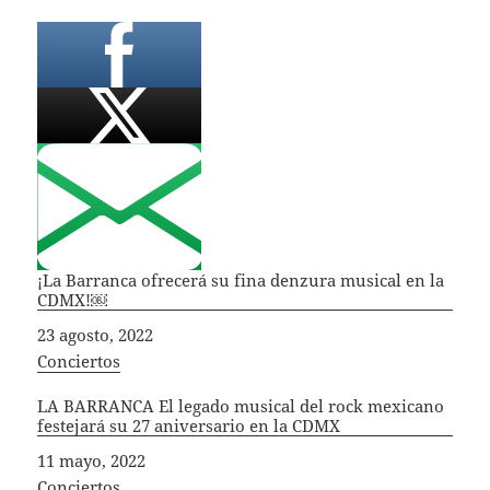
¡La Barranca ofrecerá su fina denzura musical en la
CDMX!￼
Fecha
23 agosto, 2022
In relation to
Conciertos
LA BARRANCA El legado musical del rock mexicano
festejará su 27 aniversario en la CDMX
Fecha
11 mayo, 2022
In relation to
Conciertos