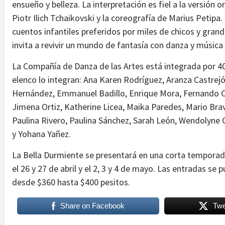
ensueño y belleza. La interpretación es fiel a la versión 
Piotr Ilich Tchaikovski y la coreografía de Marius Petipa
cuentos infantiles preferidos por miles de chicos y gran
invita a revivir un mundo de fantasía con danza y música 
La Compañía de Danza de las Artes está integrada por 40 
elenco lo integran: Ana Karen Rodríguez, Aranza Castrejón
Hernández, Emmanuel Badillo, Enrique Mora, Fernando C
Jimena Ortiz, Katherine Licea, Maika Paredes, Mario Bra
Paulina Rivero, Paulina Sánchez, Sarah León, Wendolyne
y Yohana Yañez.
La Bella Durmiente se presentará en una corta temporada
el 26 y 27 de abril y el 2, 3 y 4 de mayo. Las entradas se
desde $360 hasta $400 pesitos.
Share on Facebook
Twe