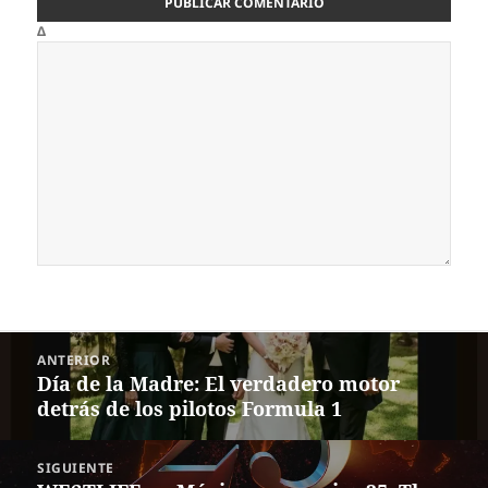
Δ
Navegación
ANTERIOR
de
Día de la Madre: El verdadero motor
Entrada
entradas
detrás de los pilotos Formula 1
anterior:
SIGUIENTE