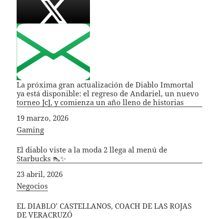
La próxima gran actualización de Diablo Immortal
ya está disponible: el regreso de Andariel, un nuevo
torneo JcJ, y comienza un año lleno de historias
Fecha
19 marzo, 2026
In relation to
Gaming
El diablo viste a la moda 2 llega al menú de
Starbucks 👠✨
Fecha
23 abril, 2026
In relation to
Negocios
EL DIABLO’ CASTELLANOS, COACH DE LAS ROJAS
DE VERACRUZÓ