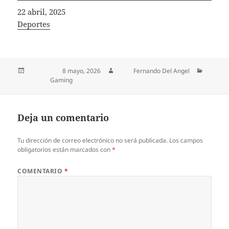
Fecha
22 abril, 2025
In relation to
Deportes
Publicado el
8 mayo, 2026
Autor
Fernando Del Angel
Categorías
Gaming
Deja un comentario
Tu dirección de correo electrónico no será publicada.
Los campos
obligatorios están marcados con
*
COMENTARIO
*