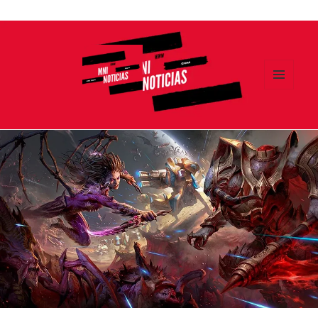
Ir
al
contenido
MENÚ
Y
MNI NOTICIAS
WIDGETS