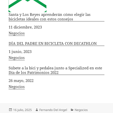
Santa y Los Reyes aprenderán cómo elegir las
bicicletas ideales con estos consejos
Fecha
11 diciembre, 2023
In relation to
Negocios
DÍA DEL PADRE EN BICICLETA CON DECATHLON
Fecha
1 junio, 2023
In relation to
Negocios
Súbete a la bici y pedalea junto a Specialized en este
Día de los Patrimonios 2022
Fecha
26 mayo, 2022
In relation to
Negocios
Publicado
Autor
Categorías
16 julio, 2025
Fernando Del Angel
Negocios