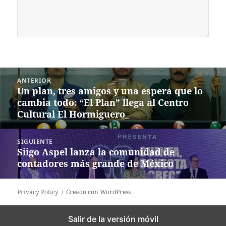
Navegación
ANTERIOR
de
Un plan, tres amigos y una espera que lo
Entrada
entradas
cambia todo: “El Plan” llega al Centro
anterior:
Cultural El Hormiguero_
SIGUIENTE
Siigo Aspel lanza la comunidad de
Siguiente
contadores más grande de México
entrada:
Privacy Policy
Creado con WordPress
Salir de la versión móvil