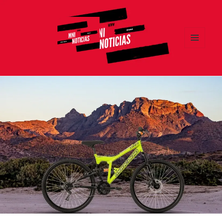
MENÚ
Y
MNI NOTICIAS
WIDGETS