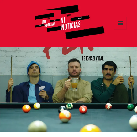
MENÚ
Y
MNI NOTICIAS
WIDGETS