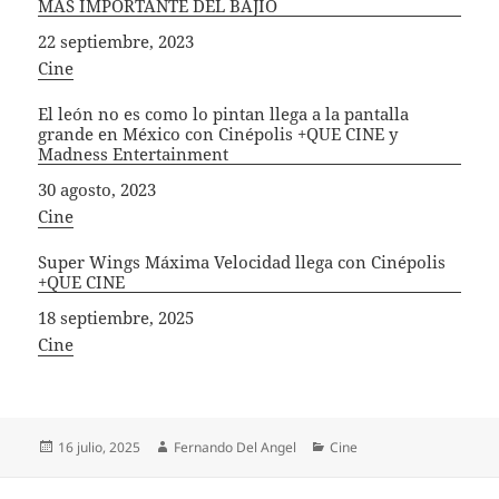
MÁS IMPORTANTE DEL BAJÍO
Fecha
22 septiembre, 2023
In relation to
Cine
El león no es como lo pintan llega a la pantalla
grande en México con Cinépolis +QUE CINE y
Madness Entertainment
Fecha
30 agosto, 2023
In relation to
Cine
Super Wings Máxima Velocidad llega con Cinépolis
+QUE CINE
Fecha
18 septiembre, 2025
In relation to
Cine
Publicado
Autor
Categorías
16 julio, 2025
Fernando Del Angel
Cine
el