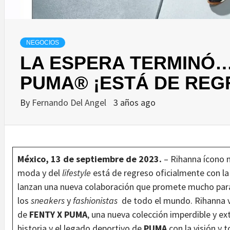
NEGOCIOS
LA ESPERA TERMINÓ…
PUMA® ¡ESTÁ DE REG
By
Fernando Del Angel
3 años ago
México, 13 de septiembre de 2023.
– Rihanna ícono m
moda y del
lifestyle
está de regreso oficialmente con l
lanzan una nueva colaboración que promete mucho par
los
sneakers
y
fashionistas
de todo el mundo. Rihanna vu
de
FENTY X PUMA
, una nueva colección imperdible y ex
historia y el legado deportivo de
PUMA
con la visión y 