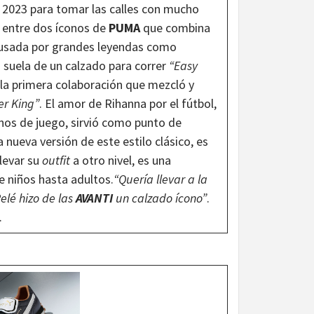
 2023 para tomar las calles con mucho
l entre dos íconos de
PUMA
que combina
 usada por grandes leyendas como
a suela de un calzado para correr
“Easy
la primera colaboración que mezcló y
er King”
. El amor de Rihanna por el fútbol,
renos de juego, sirvió como punto de
a nueva versión de este estilo clásico, es
llevar su
outfit
a otro nivel, es una
e niños hasta adultos.
“Quería llevar a la
Pelé hizo de las
AVANTI
un calzado ícono”
.
.