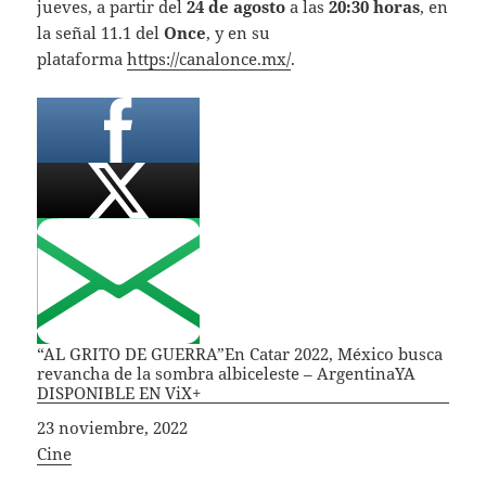
jueves, a partir del
24 de agosto
a las
20:30 horas
, en
la señal 11.1 del
Once
, y en su
plataforma
https://canalonce.mx/
.
“AL GRITO DE GUERRA”En Catar 2022, México busca
revancha de la sombra albiceleste – ArgentinaYA
DISPONIBLE EN ViX+
Fecha
23 noviembre, 2022
In relation to
Cine