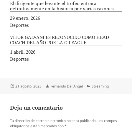
El dirigente que levante el trofeo entrará
definitivamente en la historia por varias razones.
Fecha
29 enero, 2026
In relation to
Deportes
VITOR GALVANI ES RECONOCIDO COMO HEAD
COACH DEL AÑO POR LA G LEAGUE
Fecha
1 abril, 2026
In relation to
Deportes
Publicado
Autor
Categorías
21 agosto, 2023
Fernando Del Angel
Streaming
el
Deja un comentario
Tu dirección de correo electrónico no será publicada.
Los campos
obligatorios están marcados con
*