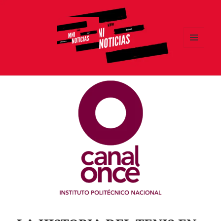
MENÚ
Y
MNI NOTICIAS
WIDGETS