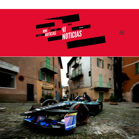
Ir
al
contenido
MENÚ
Y
MNI NOTICIAS
WIDGETS