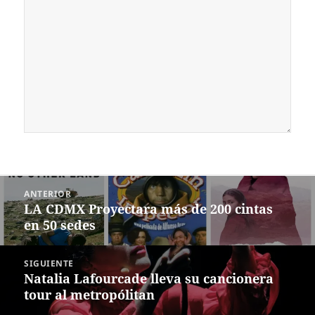
Navegación
ANTERIOR
de
LA CDMX Proyectara más de 200 cintas
Entrada
entradas
en 50 sedes
anterior:
SIGUIENTE
Natalia Lafourcade lleva su cancionera
Siguiente
tour al metropólitan
entrada: