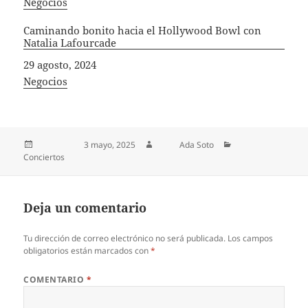
In relation to
Negocios
Caminando bonito hacia el Hollywood Bowl con
Natalia Lafourcade
Fecha
29 agosto, 2024
In relation to
Negocios
Publicado el
3 mayo, 2025
Autor
Ada Soto
Categorías
Conciertos
Deja un comentario
Tu dirección de correo electrónico no será publicada.
Los campos
obligatorios están marcados con
*
COMENTARIO
*