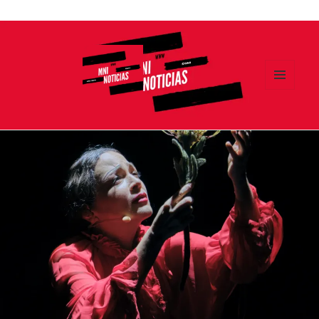
Ir
al
contenido
MENÚ
Y
MNI NOTICIAS
WIDGETS