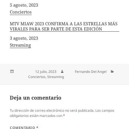
Fecha
5 agosto, 2023
In relation to
Conciertos
MTV MIAW 2023 CONFIRMA A LAS ESTRELLAS MÁS
VIRALES PARA SER PARTE DE ESTA EDICIÓN
Fecha
3 agosto, 2023
In relation to
Streaming
Publicado el
12 julio, 2023
Autor
Fernando Del Angel
Categorías
Conciertos
,
Streaming
Deja un comentario
Tu dirección de correo electrónico no será publicada.
Los campos
obligatorios están marcados con
*
COMENTARIO
*