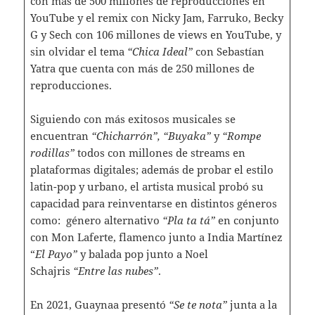
con más de 500 millones de reproducciones en
YouTube y el remix con Nicky Jam, Farruko, Becky
G y Sech con 106 millones de views en YouTube, y
sin olvidar el tema
“Chica Ideal”
con Sebastían
Yatra que cuenta con más de 250 millones de
reproducciones.
Siguiendo con más exitosos musicales se
encuentran
“Chicharrón”, “Buyaka”
y
“Rompe
rodillas”
todos con millones de streams en
plataformas digitales; además de probar el estilo
latin-pop y urbano, el artista musical probó su
capacidad para reinventarse en distintos géneros
como: género alternativo
“Pla ta tá”
en conjunto
con Mon Laferte, flamenco junto a India Martínez
“
El Payo”
y balada pop junto a Noel
Schajris
“Entre las nubes”
.
En 2021, Guaynaa presentó
“Se te nota”
junta a la