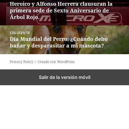
de
Heroico y Alfonso Herrera clausuran la
Entrada
entradas
primera sede de Sexto Aniversario de
anterior:
Árbol Rojo.
SIGUIENTE
Día Mundial del Perro: ¿Cuándo debo
Siguiente
bañar y desparasitar a mi mascota?
entrada:
Privacy Policy
Creado con WordPress
Salir de la versión móvil