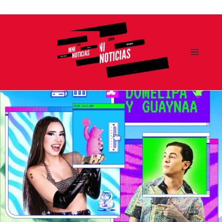
Ir
al
contenido
MENÚ
Y
MNI NOTICIAS
WIDGETS