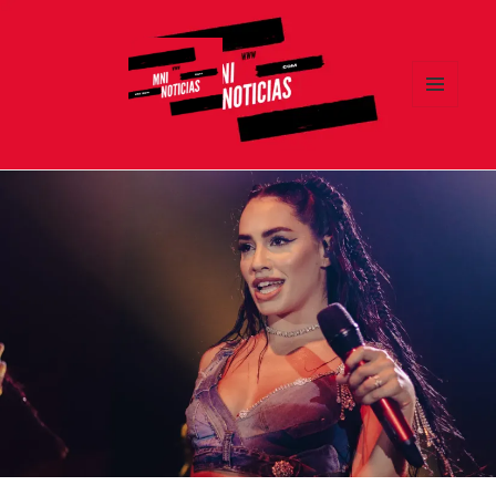
MENÚ
Y
MNI NOTICIAS
WIDGETS