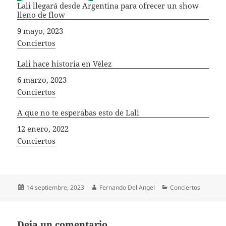
Lali llegará desde Argentina para ofrecer un show
lleno de flow
Fecha
9 mayo, 2023
In relation to
Conciertos
Lali hace historia en Vélez
Fecha
6 marzo, 2023
In relation to
Conciertos
A que no te esperabas esto de Lali
Fecha
12 enero, 2022
In relation to
Conciertos
Publicado
Autor
Categorías
14 septiembre, 2023
Fernando Del Angel
Conciertos
el
Deja un comentario