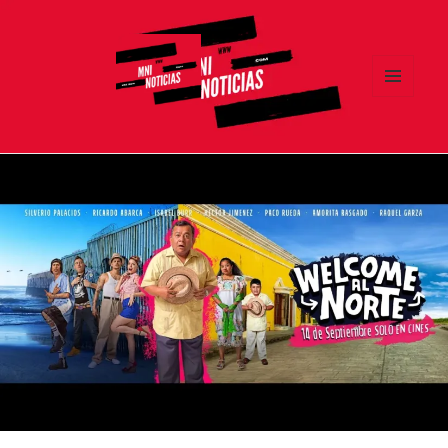
MENÚ
Y
MNI NOTICIAS
WIDGETS