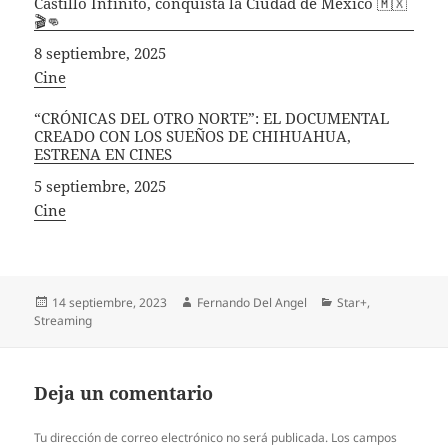
Castillo Infinito, conquista la Ciudad de México 🇲🇽
🎬👊
Fecha
8 septiembre, 2025
In relation to
Cine
“CRÓNICAS DEL OTRO NORTE”: EL DOCUMENTAL
CREADO CON LOS SUEÑOS DE CHIHUAHUA,
ESTRENA EN CINES
Fecha
5 septiembre, 2025
In relation to
Cine
Publicado
Autor
Categorías
14 septiembre, 2023
Fernando Del Angel
Star+
,
el
Streaming
Deja un comentario
Tu dirección de correo electrónico no será publicada.
Los campos