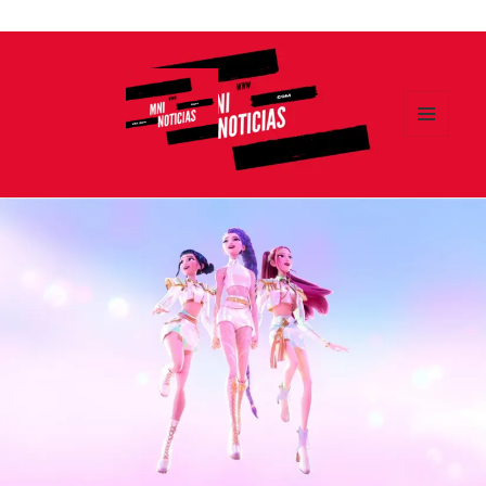
Ir
al
contenido
MENÚ
Y
MNI NOTICIAS
WIDGETS