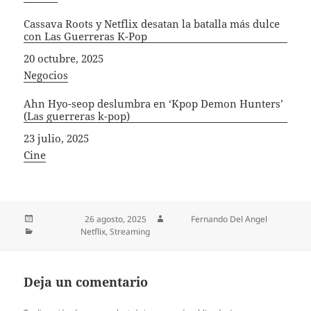
Cassava Roots y Netflix desatan la batalla más dulce
con Las Guerreras K-Pop
Fecha
20 octubre, 2025
In relation to
Negocios
Ahn Hyo-seop deslumbra en ‘Kpop Demon Hunters’
(Las guerreras k-pop)
Fecha
23 julio, 2025
In relation to
Cine
Publicado el
26 agosto, 2025
Autor
Fernando Del Angel
Categorías
Netflix
,
Streaming
Deja un comentario