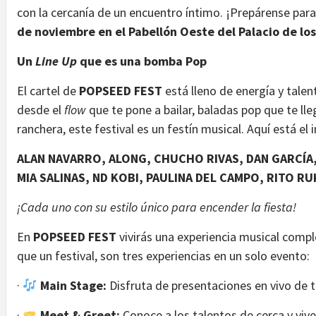
con la cercanía de un encuentro íntimo. ¡Prepárense para
de noviembre en el Pabellón Oeste del Palacio de lo
Un
Line Up
que es una bomba Pop
El cartel de
POPSEED FEST
está lleno de energía y tale
desde el
flow
que te pone a bailar, baladas pop que te ll
ranchera, este festival es un festín musical. Aquí está el 
ALAN NAVARRO, ALONG, CHUCHO RIVAS, DAN GARCÍA,
MIA SALINAS, ND KOBI, PAULINA DEL CAMPO, RITO RU
¡Cada uno con su estilo único para encender la fiesta!
En
POPSEED FEST
vivirás una experiencia musical comp
que un festival, son tres experiencias en un solo evento:
·
Main Stage:
Disfruta de presentaciones en vivo de tu
·
Meet & Greet:
Conoce a los talentos de cerca y viv