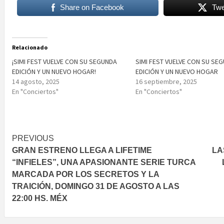
Share on Facebook
Twe
Relacionado
¡SIMI FEST VUELVE CON SU SEGUNDA
SIMI FEST VUELVE CON SU SE
EDICIÓN Y UN NUEVO HOGAR!
EDICIÓN Y UN NUEVO HOGAR
14 agosto, 2025
16 septiembre, 2025
En "Conciertos"
En "Conciertos"
Post
PREVIOUS
GRAN ESTRENO LLEGA A LIFETIME
LA
navigation
“INFIELES”, UNA APASIONANTE SERIE TURCA
MARCADA POR LOS SECRETOS Y LA
TRAICIÓN, DOMINGO 31 DE AGOSTO A LAS
22:00 HS. MÉX