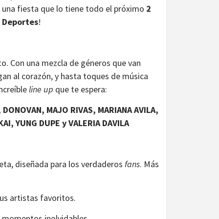
 una fiesta que lo tiene todo el próximo
2
s Deportes
!
nto. Con una mezcla de géneros que van
egan al corazón, y hasta toques de música
increíble
line up
que te espera:
 DONOVAN, MAJO RIVAS, MARIANA AVILA,
KAI, YUNG DUPE y VALERIA DAVILA
leta, diseñada para los verdaderos
fans
. Más
s artistas favoritos.
e momentos inolvidables.