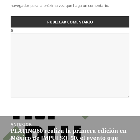
navegador para la próxima vez que haga un comentario.
Δ
Navegación
ANTERIOR
de
PLATINO60 realiza la primera edición en
Entrada
entradas
México de IMPULSO+50, el evento que
anterior: