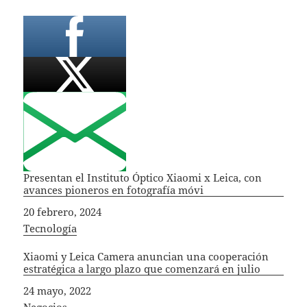
Presentan el Instituto Óptico Xiaomi x Leica, con
avances pioneros en fotografía móvi
Fecha
20 febrero, 2024
In relation to
Tecnología
Xiaomi y Leica Camera anuncian una cooperación
estratégica a largo plazo que comenzará en julio
Fecha
24 mayo, 2022
In relation to
Negocios