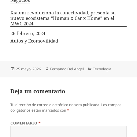
Xiaomi revoluciona la conectividad, presenta su
nuevo ecosistema “Human x Car x Home” en el
MWC 2024
Fecha
26 febrero, 2024
In relation to
Autos y Ecomovilidad
Publicado
Autor
Categorías
25 mayo, 2026
Fernando Del Angel
Tecnología
el
Deja un comentario
Tu dirección de correo electrónico no será publicada.
Los campos
obligatorios están marcados con
*
COMENTARIO
*