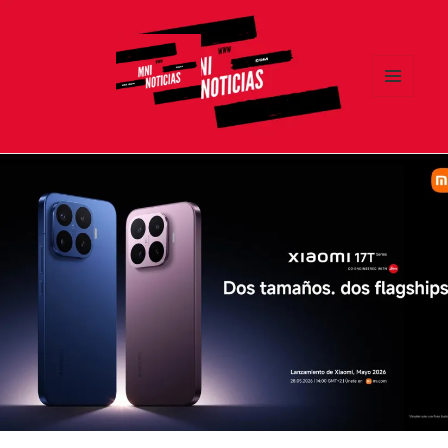
MENÚ
Y
MNI NOTICIAS
WIDGETS