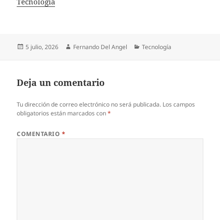
In relation to
Tecnología
Publicado
Autor
Categorías
5 julio, 2026
Fernando Del Angel
Tecnología
el
Deja un comentario
Tu dirección de correo electrónico no será publicada.
Los campos
obligatorios están marcados con
*
COMENTARIO
*