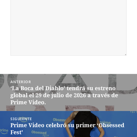
Navegación
ANTERIOR
de
‘La Boca del Diablo’ tendrá su estreno
Entrada
entradas
global el 29 de julio de 2026 a través de
anterior:
Prime Video.
SIGUIENTE
Prime Video celebró su primer ‘Obsessed
Siguiente
Fest’
entrada: