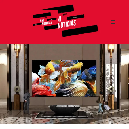
MENÚ
Y
MNI NOTICIAS
WIDGETS