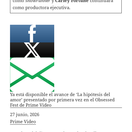
como
showrunner
y
Carley Fortune
continuará
como productora ejecutiva.
Ya está disponible el avance de ‘La hipótesis del
amor’ presentado por primera vez en el Obsessed
Fest de Prime Video
Fecha
27 junio, 2026
In relation to
Prime Video