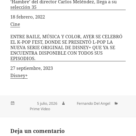
‘Hambre’ del director Carlos Meléndez, llega a su
selección 35
Fecha
18 febrero, 2022
In relation to
Cine
ENTRE BAILE, MÚSICA Y COLOR, AYER SE CELEBRÓ
EL K-POP FEST, DONDE SE PRESENTÓ L-POP LA
NUEVA SERIE ORIGINAL DE DISNEY+ QUE YA SE
ENCUENTRA DISPONIBLE CON TODOS SUS
EPISODIOS.
Fecha
27 septiembre, 2023
In relation to
Disney+
Publicado el
5 julio, 2026
Autor
Fernando Del Angel
Categorías
Prime Video
Deja un comentario