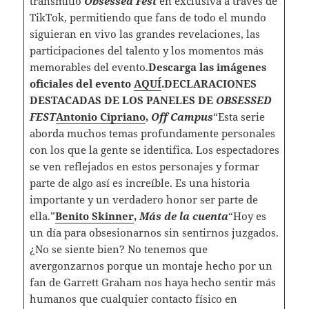
transmitió
Obsessed Fest
en exclusiva a través de
TikTok, permitiendo que fans de todo el mundo
siguieran en vivo las grandes revelaciones, las
participaciones del talento y los momentos más
memorables del evento.
Descarga las imágenes
oficiales del evento
AQUÍ
.DECLARACIONES
DESTACADAS DE LOS PANELES DE
OBSESSED
FEST
Antonio Cipriano
,
Off Campus
“Esta serie
aborda muchos temas profundamente personales
con los que la gente se identifica. Los espectadores
se ven reflejados en estos personajes y formar
parte de algo así es increíble. Es una historia
importante y un verdadero honor ser parte de
ella.”
Benito Skinner
,
Más de la cuenta
“Hoy es
un día para obsesionarnos sin sentirnos juzgados.
¿No se siente bien? No tenemos que
avergonzarnos porque un montaje hecho por un
fan de Garrett Graham nos haya hecho sentir más
humanos que cualquier contacto físico en