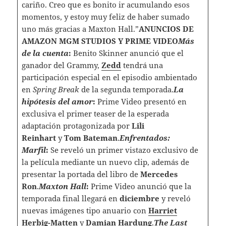
cariño. Creo que es bonito ir acumulando esos
momentos, y estoy muy feliz de haber sumado
uno más gracias a Maxton Hall.”
ANUNCIOS DE
AMAZON MGM STUDIOS Y PRIME VIDEO
Más
de la cuenta
:
Benito Skinner anunció que el
ganador del Grammy,
Zedd
tendrá una
participación especial en el episodio ambientado
en
Spring Break
de la segunda temporada.
La
hipótesis del amor
:
Prime Video presentó en
exclusiva el primer teaser de la esperada
adaptación protagonizada por
Lili
Reinhart
y
Tom Bateman
.
Enfrentados:
Marfil
:
Se reveló un primer vistazo exclusivo de
la película mediante un nuevo clip, además de
presentar la portada del libro de
Mercedes
Ron
.
Maxton Hall
:
Prime Video anunció que la
temporada final llegará en
diciembre
y reveló
nuevas imágenes tipo anuario con
Harriet
Herbig-Matten
y
Damian Hardung
.
The Last