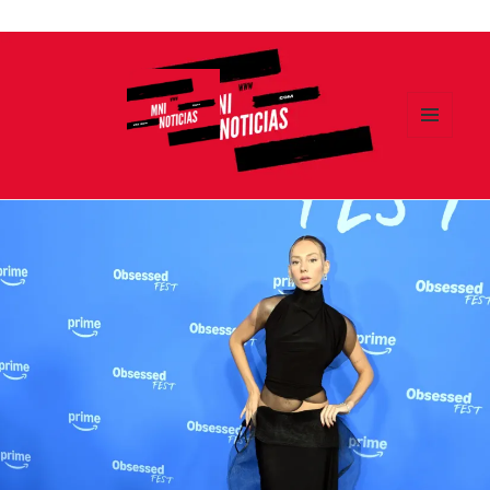
Ir
al
contenido
MENÚ
Y
MNI NOTICIAS
WIDGETS