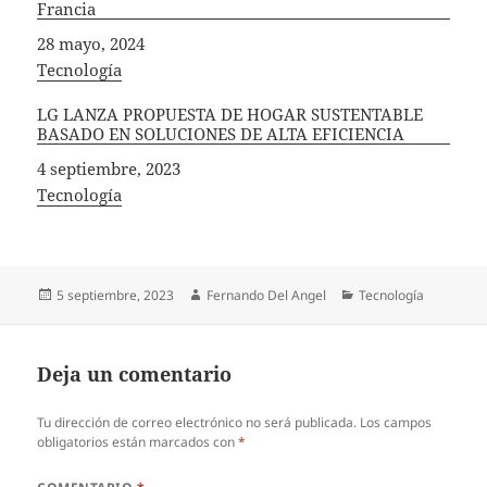
Francia
Fecha
28 mayo, 2024
In relation to
Tecnología
LG LANZA PROPUESTA DE HOGAR SUSTENTABLE
BASADO EN SOLUCIONES DE ALTA EFICIENCIA
Fecha
4 septiembre, 2023
In relation to
Tecnología
Publicado
Autor
Categorías
5 septiembre, 2023
Fernando Del Angel
Tecnología
el
Deja un comentario
Tu dirección de correo electrónico no será publicada.
Los campos
obligatorios están marcados con
*