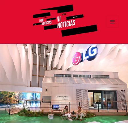
MENÚ
Y
MNI NOTICIAS
WIDGETS