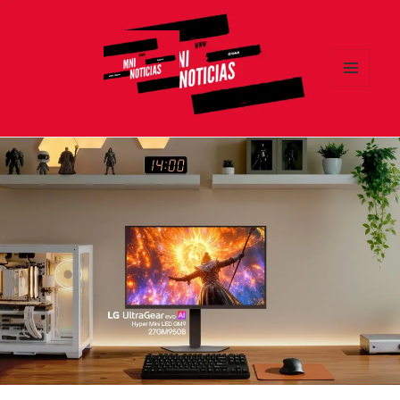
MENÚ
Y
MNI NOTICIAS
WIDGETS