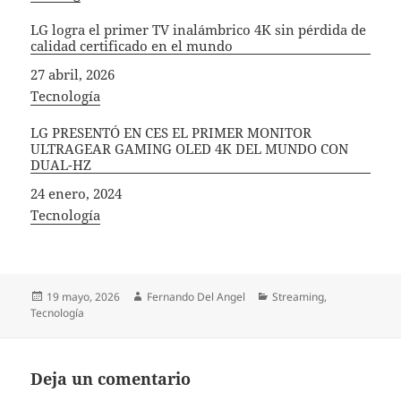
LG logra el primer TV inalámbrico 4K sin pérdida de
calidad certificado en el mundo
Fecha
27 abril, 2026
In relation to
Tecnología
LG PRESENTÓ EN CES EL PRIMER MONITOR
ULTRAGEAR GAMING OLED 4K DEL MUNDO CON
DUAL-HZ
Fecha
24 enero, 2024
In relation to
Tecnología
Publicado
Autor
Categorías
19 mayo, 2026
Fernando Del Angel
Streaming
,
el
Tecnología
Deja un comentario