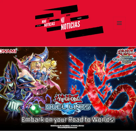
MENÚ
Y
MNI NOTICIAS
WIDGETS