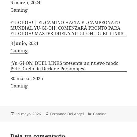
Fecha
6 marzo, 2024
In relation to
Gaming
YU-GI-OH! | EL CAMINO HACIA EL CAMPEONATO
MUNDIAL YU-GI-OH! COMENZARÁ PRONTO PARA
YU-GI-OH! MASTER DUEL Y YU-GI-OH! DUEL LINKS
Fecha
3 junio, 2024
In relation to
Gaming
¡Yu‑Gi‑Oh! DUEL LINKS presenta un nuevo modo
PvP: Duelo de Deck de Personajes!
Fecha
30 marzo, 2026
In relation to
Gaming
Publicado
Autor
Categorías
19 mayo, 2026
Fernando Del Angel
Gaming
el
Deja un comentario