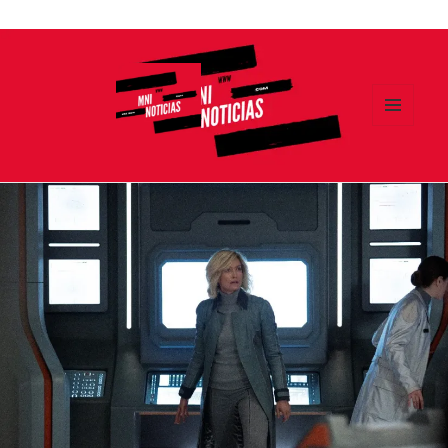
Ir
al
contenido
MENÚ
Y
MNI NOTICIAS
WIDGETS