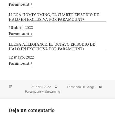
In relation to
Paramount +
LLEGA HOMECOMING, EL CUARTO EPISODIO DE
HALO EN EXCLUSIVA POR PARAMOUNT+
Fecha
16 abril, 2022
In relation to
Paramount +
LLEGA ALLEGIANCE, EL OCTAVO EPISODIO DE
HALO EN EXCLUSIVA POR PARAMOUNT+
Fecha
12 mayo, 2022
In relation to
Paramount +
Publicado el
21 abril, 2022
Autor
Fernando Del Angel
Categorías
Paramount +
,
Streaming
Deja un comentario