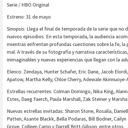
Serie / HBO Original
Estreno: 31 de mayo
Sinopsis: Llega el final de temporada de la serie que no 
nuevos episodios. En esta temporada, la audiencia acom
mientras enfrentan profundas cuestiones sobre la fe, la 
mal. A través de su fotografía y narrativa característica
inimaginables y nuevas experiencias que llegan con la adu
Elenco: Zendaya, Hunter Schafer, Eric Dane, Jacob Elor
Apatow, Martha Kelly, Chloe Cherry, Adewale Akinnuoye-
Estrellas recurrentes: Colman Domingo, Nika King, Alan
Estes, Daeg Faerch, Paula Marshall, Zak Steiner y Marsh
Nuevas estrellas invitadas: Sharon Stone, Rosalía, Dani
Patten, Asante Blackk, Bella Podaras, Bill Bodner, Caily
Grove, Colleen Camp y Darrell Britt-Gibson, entre otros.