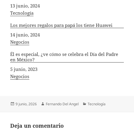
Fecha
13 junio, 2024
In relation to
Tecnología
Los mejores regalos para papá los tiene Huawei
Fecha
14 junio, 2024
In relation to
Negocios
Él es especial, ¿ve cómo se celebra el Día del Padre
en México?
Fecha
5 junio, 2023
In relation to
Negocios
Publicado
Autor
Categorías
9 junio, 2026
Fernando Del Angel
Tecnología
el
Deja un comentario