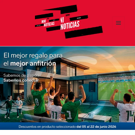
MENÚ
Y
MNI NOTICIAS
WIDGETS